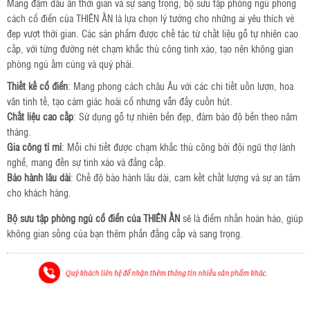
Mang đậm dấu ấn thời gian và sự sang trọng, bộ sưu tập phòng ngủ phong 
cách cổ điển của THIÊN ẤN là lựa chọn lý tưởng cho những ai yêu thích vẻ 
đẹp vượt thời gian. Các sản phẩm được chế tác từ chất liệu gỗ tự nhiên cao 
cấp, với từng đường nét chạm khắc thủ công tinh xảo, tạo nên không gian 
phòng ngủ ấm cúng và quý phái.
Thiết kế cổ điển
: Mang phong cách châu Âu với các chi tiết uốn lượn, hoa 
văn tinh tế, tạo cảm giác hoài cổ nhưng vẫn đầy cuốn hút.
Chất liệu cao cấp
: Sử dụng gỗ tự nhiên bền đẹp, đảm bảo độ bền theo năm 
tháng.
Gia công tỉ mỉ
: Mỗi chi tiết được chạm khắc thủ công bởi đội ngũ thợ lành 
nghề, mang đến sự tinh xảo và đẳng cấp.
Bảo hành lâu dài
: Chế độ bảo hành lâu dài, cam kết chất lượng và sự an tâm 
cho khách hàng.
Bộ sưu tập phòng ngủ cổ điển của THIÊN ẤN
 sẽ là điểm nhấn hoàn hảo, giúp 
không gian sống của bạn thêm phần đẳng cấp và sang trọng.