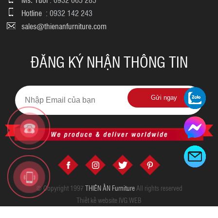
Hotline :
0932 142 243
sales@thienanfurniture.com
ĐĂNG KÝ NHẬN THÔNG TIN
Gửi ngay
© Copyright 1997
THIÊN ẤN Furniture
All rights reserved
Thiết kế website IVG WEB