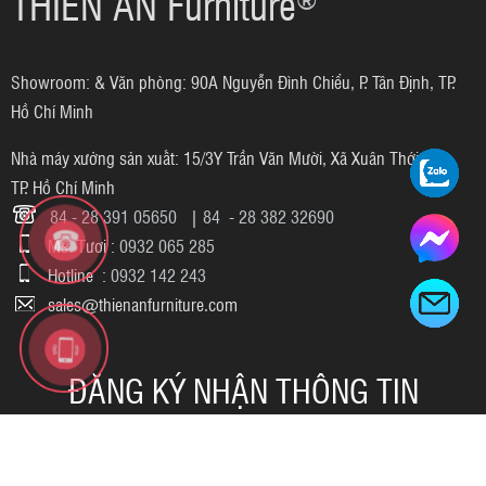
THIÊN ẤN Furniture
Showroom: & Văn phòng: 90A Nguyễn Đình Chiểu, P. Tân Định, TP.
Hồ Chí Minh
Nhà máy xưởng sản xuất: 15/3Y Trần Văn Mười, Xã Xuân Thới Sơn,
TP. Hồ Chí Minh
84 - 28 391 05650
|
84 - 28 382 32690
Ms. Tươi :
0932 065 285
Hotline :
0932 142 243
sales@thienanfurniture.com
ĐĂNG KÝ NHẬN THÔNG TIN
Gửi ngay