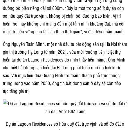
quan thiên nhiên với địa thế cánh cung vươn ra vịnh Hạ Long cùng
đường bờ biển riêng dài tới 830m. "Đây là một trong số ít dự án còn
sở hữu quỹ đất trục vịnh, không bị chắn bởi đường bao biển. Vị trí
hiếm hoi này không chỉ mang đến một tầm nhìn khoáng đạt, mà còn
ở giá trị bền vững cho tài sản theo thời gian", vị đại diện nhấn mạnh.
Ông Nguyễn Tuấn Minh, một nhà đầu tư bất động sản tại Hà Nội tham
gia thị trường Hạ Long từ năm 2021, vừa mới "xuống tiền" biệt thự
biển tại dự án Lagoon Residences do nhìn thấy tiềm năng. Ông Minh
cho biết bất động sản biển tại Hạ Long phát triển nhờ du lịch khởi
sắc. Với mục tiêu đưa Quảng Ninh trở thành thành phố trực thuộc
trung ương vào năm 2030, ông tin bất động sản ở đây sẽ còn tiếp
tục tăng giá trị.
Dự án Lagoon Residences sở hữu quỹ đất trực vịnh và sổ đỏ đất ở