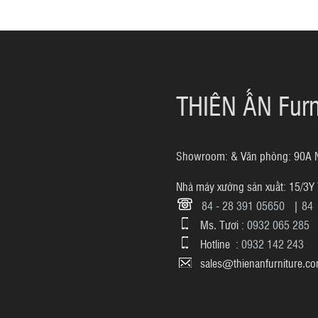
THIÊN ẤN Furn
Showroom: & Văn phòng: 90A Ngu
Nhà máy xưởng sản xuất: 15/3Y 
84 - 28 391 05650
|
84 
Ms. Tươi :
0932 065 285
Hotline :
0932 142 243
sales@thienanfurniture