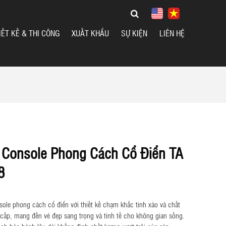
IẾT KẾ & THI CÔNG
XUẤT KHẨU
SỰ KIỆN
LIÊN HỆ
 Console Phong Cách Cổ Điển TA
8
ole phong cách cổ điển với thiết kế chạm khắc tinh xảo và chất 
 cấp, mang đến vẻ đẹp sang trọng và tinh tế cho không gian sống. 